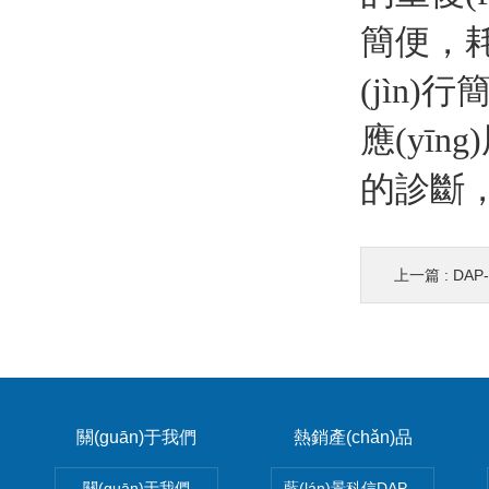
簡便，
(jìn)
應(yī
的診斷
上一篇 :
DAP-seq技
關(guān)于我們
熱銷產(chǎn)品
關(guān)于我們
藍(lán)景科信DAP-seq技術