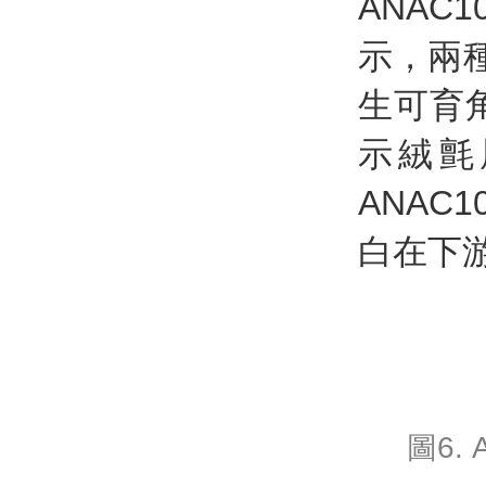
ANAC1
示，兩
生可育
示絨氈
ANAC1
白在下游發
圖
6.