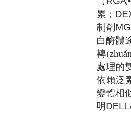
（
RGA
累；
DE
制劑
MG
白酶體
轉(zh
處理的雙
依賴泛
變體相似
明
DELL