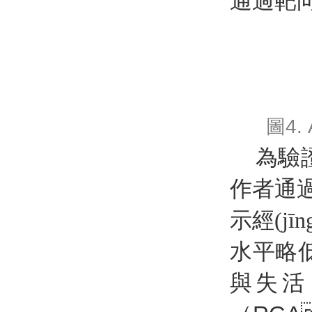
通過靶向
圖
4.
為驗
作者通
示經(jīn
水平略低
與失活