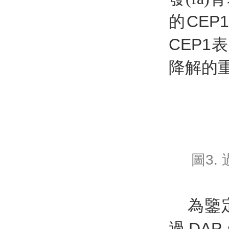
的
CEP1
CEP1
表
降解的重
圖
3.
為鑒
過
DAP-