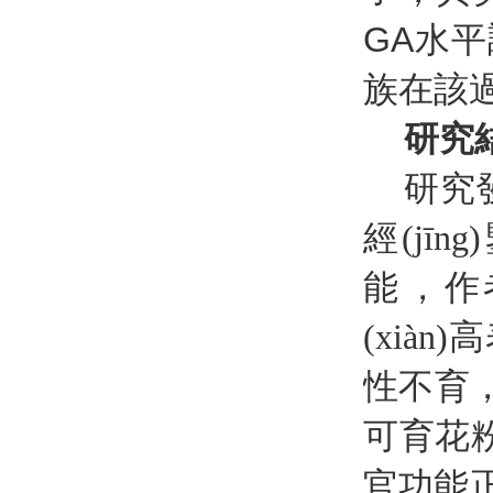
GA
水平
族在該過
研究結
研究發(
經(jīn
能
(xià
性不育
可育花
官功能正